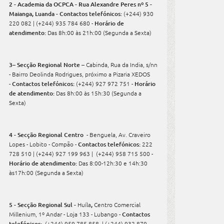
2 - Academia da OCPCA - Rua Alexandre Peres nº 5 -
Maianga, Luanda - Contactos telefónicos:
(+244) 930
220 082 | (+244) 935 784 680 -
Horário de
atendimento:
Das 8h:00 às 21h:00
(Segunda a Sexta)
3– Secção Regional Norte –
Cabinda, Rua da India, s/nn
- Bairro Deolinda Rodrigues, próximo a Pizaria XEDOS
-
Contactos telefónicos:
(+244) 927 972 751 -
Horário
de atendimento:
Das 8h:00 às 15h:30 (Segunda a
Sexta)
4 - Secção Regional Centro
- Benguela, Av. Craveiro
Lopes - Lobito - Compão -
Contactos telefónicos:
222
728 510 | (+244) 927 199 963 | (+244) 958 715 500 -
Horário de atendimento:
Das 8:00-12h:30 e 14h:30
às17h:00 (Segunda a Sexta)
5 - Secção Regional Sul -
Huíla
,
Centro Comercial
Millenium, 1º Andar - Loja 133 - Lubango -
Contactos
telefónicos:
(+244) 959 785 858 | (+244) 932 879