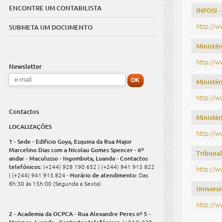
ENCONTRE UM CONTABILISTA
INFOSI -
http://w
SUBMETA UM DOCUMENTO
Ministér
http://w
Newsletter
Ministér
http://
Contactos
Ministér
LOCALIZAÇÕES
http://w
1 - Sede - Edificio Goya, Esquina da Rua Major
Marcelino Dias com a Nicolau Gomes Spencer - 6º
Tribunal
andar - Maculusso - Ingombota, Luanda - Contactos
telefónicos:
(+244) 928 190 652 | (+244) 941 915 822
http://w
| (+244) 941 915 824 -
Horário de atendimento:
Das
8h:30 às 15h:00 (Segunda a Sexta)
Univers
http://w
2 - Academia da OCPCA - Rua Alexandre Peres nº 5 -