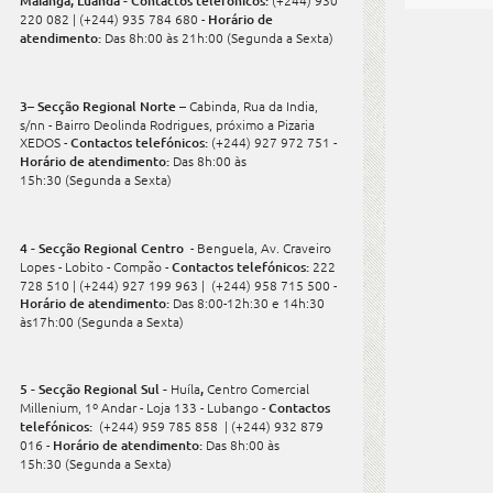
Maianga, Luanda - Contactos telefónicos:
(+244) 930
220 082 | (+244) 935 784 680 -
Horário de
atendimento:
Das 8h:00 às 21h:00
(Segunda a Sexta)
3– Secção Regional Norte –
Cabinda, Rua da India,
s/nn - Bairro Deolinda Rodrigues, próximo a Pizaria
XEDOS -
Contactos telefónicos:
(+244) 927 972 751 -
Horário de atendimento:
Das 8h:00 às
15h:30 (Segunda a Sexta)
4 - Secção Regional Centro
- Benguela, Av. Craveiro
Lopes - Lobito - Compão -
Contactos telefónicos:
222
728 510 | (+244) 927 199 963 | (+244) 958 715 500 -
Horário de atendimento:
Das 8:00-12h:30 e 14h:30
às17h:00 (Segunda a Sexta)
5 - Secção Regional Sul -
Huíla
,
Centro Comercial
Millenium, 1º Andar - Loja 133 - Lubango -
Contactos
telefónicos:
(+244) 959 785 858 | (+244) 932 879
016 -
Horário de atendimento:
Das 8h:00 às
15h:30 (Segunda a Sexta)