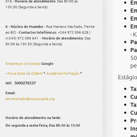
016 -
Horário de atendimento:
Das 8h:00 às
Em
15h:30 (Segunda a Sexta)
Em
Em
Em
6 - Núcleo do Huambo -
Rua Mariano Machado, frente
ao BCI -
Contactos telefónicos:
+244 972 096 628 |
- 
(+244) 972 096 641 -
Horário de atendimento:
Das
Pa
8h:00 às 15h:30 (Segunda a Sexta)
Pa
50
Endereços Universais
Google
pe
-
Nova Sede da Ordem
*
Academia Formação
*
Estági
5000276537
NIF:
Ta
Email:
Cu
secretariado@ocpcangola.org
Ta
Cu
Horário de atendimento na Sede:
Pr
De segunda a sexta-feira,
Das 8h:30 às 15:00
In
mó