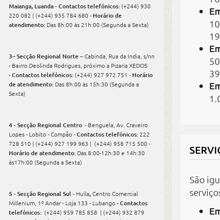
Maianga, Luanda - Contactos telefónicos:
(+244) 930
Em
220 082 | (+244) 935 784 680 -
Horário de
10
atendimento:
Das 8h:00 às 21h:00
(Segunda a Sexta)
19
Em
3– Secção Regional Norte –
Cabinda, Rua da India, s/nn
50
- Bairro Deolinda Rodrigues, próximo a Pizaria XEDOS
39
-
Contactos telefónicos:
(+244) 927 972 751 -
Horário
Em
de atendimento:
Das 8h:00 às 15h:30 (Segunda a
Sexta)
1.
4 - Secção Regional Centro
- Benguela, Av. Craveiro
Lopes - Lobito - Compão -
Contactos telefónicos:
222
728 510 | (+244) 927 199 963 | (+244) 958 715 500 -
SERVI
Horário de atendimento:
Das 8:00-12h:30 e 14h:30
às17h:00 (Segunda a Sexta)
São igu
serviç
5 - Secção Regional Sul -
Huíla
,
Centro Comercial
Millenium, 1º Andar - Loja 133 - Lubango -
Contactos
Em
telefónicos:
(+244) 959 785 858 | (+244) 932 879