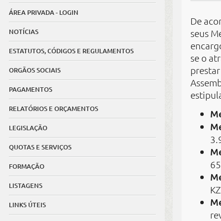
ÁREA PRIVADA - LOGIN
De acor
NOTÍCIAS
seus M
encargo
ESTATUTOS, CÓDIGOS E REGULAMENTOS
se o at
presta
ORGÃOS SOCIAIS
Assemb
PAGAMENTOS
estipu
RELATÓRIOS E ORÇAMENTOS
Me
Me
LEGISLAÇÃO
3.
QUOTAS E SERVIÇOS
Me
65
FORMAÇÃO
Me
LISTAGENS
KZ
Me
LINKS ÚTEIS
re