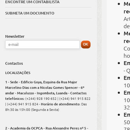
ENCONTRE UM CONTABILISTA
Me
re
SUBMETA UM DOCUMENTO
Ar
de
Me
Newsletter
re
Co
ho
Em
Contactos
- 
LOCALIZAÇÕES
Em
1 - Sede - Edificio Goya, Esquina da Rua Major
10
Marcelino Dias com a Nicolau Gomes Spencer - 6º
Em
andar - Maculusso - Ingombota, Luanda - Contactos
telefónicos:
(+244) 928 190 652 | (+244) 941 915 822
10
| (+244) 941 915 824 -
Horário de atendimento:
Das
32
8h:30 às 15h:00 (Segunda a Sexta)
Em
50
2 - Academia da OCPCA - Rua Alexandre Peres nº 5 -
78