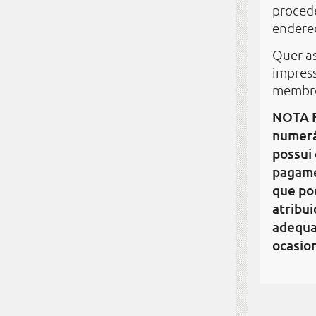
procede
endere
Quer as
impress
membr
NOTA F
numerá
possui
pagame
que po
atribu
adequa
ocasion