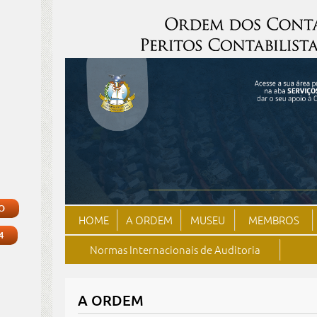
O
HOME
A ORDEM
MUSEU
MEMBROS
4
Normas Internacionais de Auditoria
A ORDEM