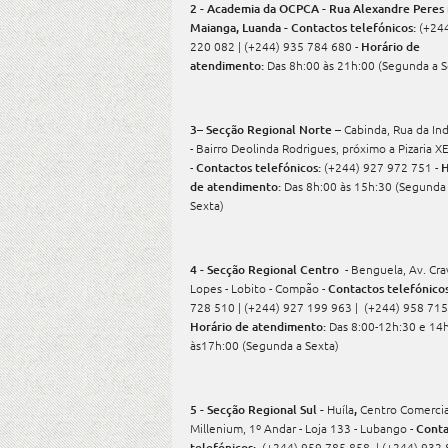
2 - Academia da OCPCA - Rua Alexandre Peres n
Maianga, Luanda - Contactos telefónicos:
(+24
220 082 | (+244) 935 784 680 -
Horário de
atendimento:
Das 8h:00 às 21h:00
(Segunda a 
3– Secção Regional Norte –
Cabinda, Rua da Ind
- Bairro Deolinda Rodrigues, próximo a Pizaria 
-
Contactos telefónicos:
(+244) 927 972 751 -
H
de atendimento:
Das 8h:00 às 15h:30 (Segunda
Sexta)
4 - Secção Regional Centro
- Benguela, Av. Cra
Lopes - Lobito - Compão -
Contactos telefónicos
728 510 | (+244) 927 199 963 | (+244) 958 715
Horário de atendimento:
Das 8:00-12h:30 e 14
às17h:00 (Segunda a Sexta)
5 - Secção Regional Sul -
Huíla
,
Centro Comercia
Millenium, 1º Andar - Loja 133 - Lubango -
Conta
telefónicos:
(+244) 959 785 858 | (+244) 932 