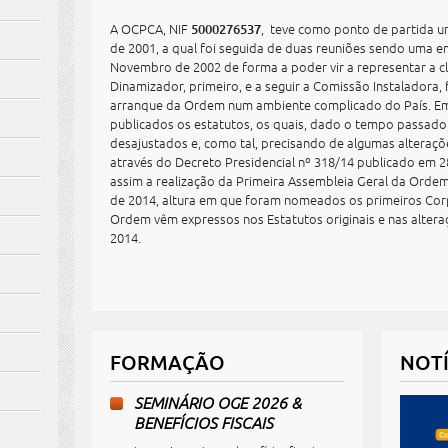
A OCPCA, NIF
, teve como ponto de partida 
5000276537
de 2001, a qual foi seguida de duas reuniões sendo uma 
Novembro de 2002 de forma a poder vir a representar a c
Dinamizador, primeiro, e a seguir a Comissão Instaladora
arranque da Ordem num ambiente complicado do País. E
publicados os estatutos, os quais, dado o tempo passado
desajustados e, como tal, precisando de algumas alteraçõ
através do Decreto Presidencial nº 318/14 publicado em
assim a realização da Primeira Assembleia Geral da Orde
de 2014, altura em que foram nomeados os primeiros Cor
Ordem vêm expressos nos Estatutos originais e nas alte
2014.
FORMAÇÃO
NOTÍ
SEMINÁRIO OGE 2026 &
BENEFÍCIOS FISCAIS