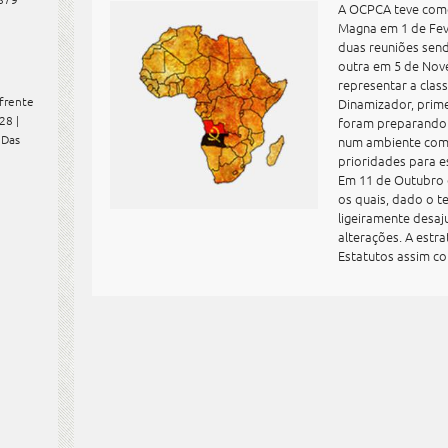
A OCPCA teve como
Magna em 1 de Feve
duas reuniões sen
outra em 5 de Nov
representar a clas
frente
Dinamizador, prime
28 |
foram preparando 
Das
num ambiente comp
prioridades para e
Em 11 de Outubro 
os quais, dado o 
ligeiramente desaj
alterações. A estr
Estatutos assim co