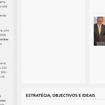
º 5 -
4) 930
Sexta)
ia, s/nn
XEDOS
orário
 a
veiro
:
222
 500 -
h:30
ESTRATÉGIA, OBJECTIVOS E IDEAIS
l
ctos
879